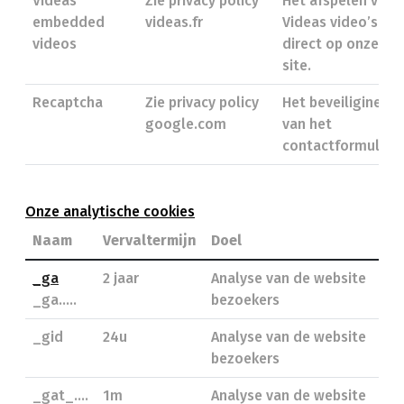
Videas
Zie privacy policy
Het afspelen van
embedded
videas.fr
Videas video’s
videos
direct op onze
site.
Recaptcha
Zie privacy policy
Het beveiliginen
google.com
van het
contactformulier.
Onze analytische cookies
Naam
Vervaltermijn
Doel
_ga
2 jaar
Analyse van de website
_ga.....
bezoekers
_gid
24u
Analyse van de website
bezoekers
_gat_....
1m
Analyse van de website