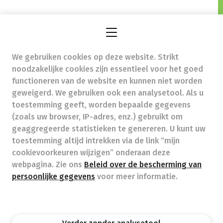
apotheek.macharis@telenet.be
-
Ondernemingsnummer (BTW nr.) (BE)0874337709
Beroepstitel:
Apotheker werkzaam in België
We gebruiken cookies op deze website. Strikt
noodzakelijke cookies zijn essentieel voor het goed
functioneren van de website en kunnen niet worden
Beroepsvereniging:
Algemene Pharmaceutische
geweigerd. We gebruiken ook een analysetool. Als u
Bond
autorisatienummer FAGG 422104
toestemming geeft, worden bepaalde gegevens
Valt onder toezicht van de Orde der Apothekers,
(zoals uw browser, IP-adres, enz.) gebruikt om
02/537.42.67, Henri Jasparlaan 94 1060 Brussel
geaggregeerde statistieken te genereren. U kunt uw
Deontologie:
Code van de farmaceutische plichtenleer
toestemming altijd intrekken via de link “mijn
Tarieven terugbetaalde zorg
cookievoorkeuren wijzigen” onderaan deze
webpagina. Zie ons
Beleid over de bescherming van
persoonlijke gegevens
voor meer informatie.
Apotheek.be
Orde Der Apothekers
FAGG
Privacy policy
Wettelijke vermeldingen
Disclaimer
©APB