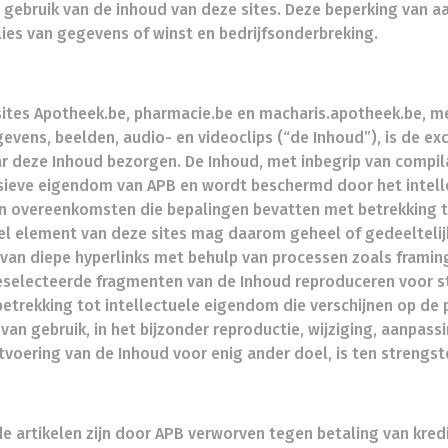
t gebruik van de inhoud van deze sites. Deze beperking van aa
lies van gegevens of winst en bedrijfsonderbreking.
sites Apotheek.be, pharmacie.be en macharis.apotheek.be, me
egevens, beelden, audio- en videoclips (“de Inhoud”), is de e
ar deze Inhoud bezorgen. De Inhoud, met inbegrip van compila
usieve eigendom van APB en wordt beschermd door het intell
n overeenkomsten die bepalingen bevatten met betrekking 
el element van deze sites mag daarom geheel of gedeelteli
l van diepe hyperlinks met behulp van processen zoals framin
eselecteerde fragmenten van de Inhoud reproduceren voor st
trekking tot intellectuele eigendom die verschijnen op de p
an gebruik, in het bijzonder reproductie, wijziging, aanpassin
tvoering van de Inhoud voor enig ander doel, is ten strengs
 de artikelen zijn door APB verworven tegen betaling van kred