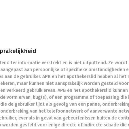
sprakelijkheid
end ter informatie verstrekt en is niet uitputtend. Ze wordt 
t aangepast aan persoonlijke of specifieke omstandigheden 
dvies aan de gebruiker. APB en het apothekerslid hebben al 
zekeren, maar kunnen niet aansprakelijk worden gesteld voor
een verkeerd gebruik ervan. APB en het apothekerslid kunnen
 de vorm ervan, bug(s), of een programma of toepassing die 
die de gebruiker lijdt als gevolg van een panne, onderbreking
 onderbreking van het telefoonnetwerk of aanverwante netwe
ebruiker, evenals in geval van gebeurtenissen buiten de cont
k worden gesteld voor enige directe of indirecte schade die 