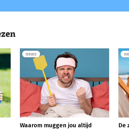
ezen
news
n
Waarom muggen jou altijd
De z