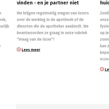
vinden - en je partner niet
hui
n
We krijgen regelmatig vragen van lezers
Zonl
eek,
over de werking in de apotheek of de
onze
rlijk
diensten die de apotheker aanbiedt. We
fysi
beantwoorden ze graag in onze rubriek
op je
“Vraag van de lezer”!
zonn
e
kan 
Lees meer
bepa
ecze
Le