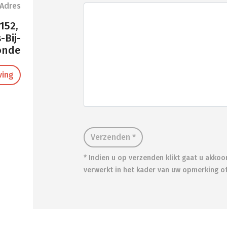
Adres
152,
-Bij-
onde
ving
Verzenden *
* Indien u op verzenden klikt gaat u akko
verwerkt in het kader van uw opmerking o