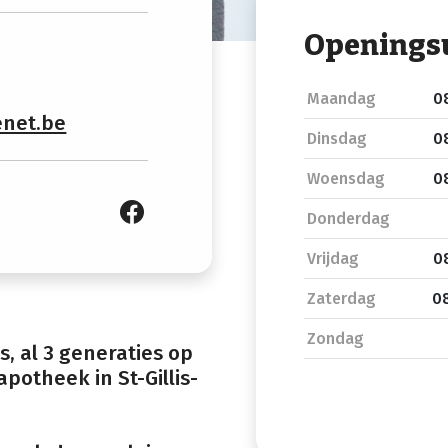
Openings
Maandag
08
net.be
Dinsdag
08
Woensdag
08
Donderdag
Vrijdag
08
Zaterdag
08
Zondag
, al 3 generaties op
apotheek in St-Gillis-